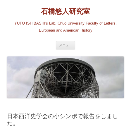
コ
ン
石橋悠人研究室
テ
ン
ツ
へ
YUTO ISHIBASHI's Lab. Chuo University Faculty of Letters,
ス
キ
European and American History
ッ
プ
メニュー
日本西洋史学会の小シンポで報告をしまし
た。