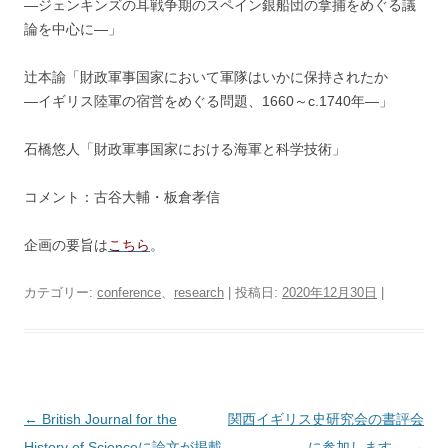
―ジェンキンズの耳戦争期のスペイン銀船団の拿捕をめぐる議
論を中心に―」
辻本諭「財政軍事国家において軍隊はいかに保持されたか
―イギリス陸軍の宿営をめぐる問題、1660～c.1740年―」
石橋悠人「財政軍事国家における海軍と科学技術」
コメント：古谷大輔・板倉孝信
企画の要旨は
こちら
。
カテゴリー:
conference
、
research
| 投稿日:
2020年12月30日
|
投
←
British Journal for the
関西イギリス史研究会の書評会
稿
History of Scienceに論文が掲載
に参加します。
→