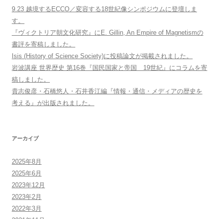
9.23 越境するECCO／変容する18世紀像シンポジウムに登壇しま
す。
『ヴィクトリア朝文化研究』にE. Gillin, An Empire of Magnetismの
書評を寄稿しました。
Isis (History of Science Society)に投稿論文が掲載されました。
岩波講座 世界歴史 第16巻『国民国家と帝国 19世紀』にコラムを寄
稿しました。
貴志俊彦・石橋悠人・石井香江編『情報・通信・メディアの歴史を
考える』が出版されました。
アーカイブ
2025年8月
2025年6月
2023年12月
2023年2月
2022年3月