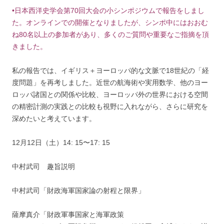
•日本西洋史学会第70回大会の小シンポジウムで報告をしまし
た。オンラインでの開催となりましたが、シンポ中にはおおむ
ね80名以上の参加者があり、多くのご質問や重要なご指摘を頂
きました。
私の報告では、イギリス＋ヨーロッパ的な文脈で18世紀の「経
度問題」を再考しました。近世の航海術や実用数学、他のヨー
ロッパ諸国との関係や比較、ヨーロッパ外の世界における空間
の精密計測の実践との比較も視野に入れながら、さらに研究を
深めたいと考えています。
12月12日（土）14: 15〜17: 15
中村武司 趣旨説明
中村武司「財政海軍国家論の射程と限界」
薩摩真介「財政軍事国家と海軍政策