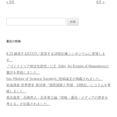
« 9月
8月 »
検
索:
最近の投稿
9.23 越境するECCO／変容する18世紀像シンポジウムに登壇しま
す。
『ヴィクトリア朝文化研究』にE. Gillin, An Empire of Magnetismの
書評を寄稿しました。
Isis (History of Science Society)に投稿論文が掲載されました。
岩波講座 世界歴史 第16巻『国民国家と帝国 19世紀』にコラムを寄
稿しました。
貴志俊彦・石橋悠人・石井香江編『情報・通信・メディアの歴史を
考える』が出版されました。