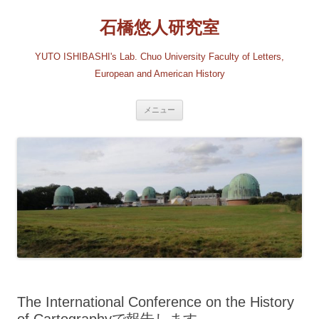
コ
ン
石橋悠人研究室
テ
ン
ツ
へ
YUTO ISHIBASHI's Lab. Chuo University Faculty of Letters,
ス
キ
European and American History
ッ
プ
メニュー
The International Conference on the History
of Cartographyで報告します。