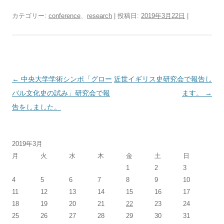
カテゴリー:
conference
、
research
| 投稿日:
2019年3月22日
|
投
←
中央大学学術シンポ「グロー
近世イギリス史研究会で報告し
稿
バル文化史の試み」研究会で報
ます。
→
ナ
告をしました。
ビ
ゲ
2019年3月
ー
月
火
水
木
金
土
日
シ
1
2
3
ョ
4
5
6
7
8
9
10
ン
11
12
13
14
15
16
17
18
19
20
21
22
23
24
25
26
27
28
29
30
31