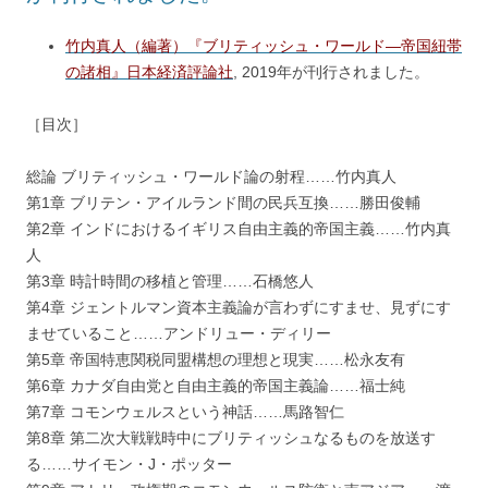
竹内真人（編著）『ブリティッシュ・ワールド―帝国紐帯
の諸相』日本経済評論社
, 2019年が刊行されました。
［目次］
総論 ブリティッシュ・ワールド論の射程……竹内真人
第1章 ブリテン・アイルランド間の民兵互換……勝田俊輔
第2章 インドにおけるイギリス自由主義的帝国主義……竹内真
人
第3章 時計時間の移植と管理……石橋悠人
第4章 ジェントルマン資本主義論が言わずにすませ、見ずにす
ませていること……アンドリュー・ディリー
第5章 帝国特恵関税同盟構想の理想と現実……松永友有
第6章 カナダ自由党と自由主義的帝国主義論……福士純
第7章 コモンウェルスという神話……馬路智仁
第8章 第二次大戦戦時中にブリティッシュなるものを放送す
る……サイモン・J・ポッター