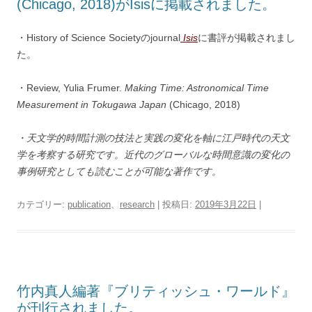
(Chicago, 2018)がIsisに掲載されました。
・History of Science Societyのjournal
Isis
に書評が掲載されまし
た。
・Review, Yulia Frumer.
Making Time: Astronomical Time
Measurement in Tokugawa Japan
(Chicago, 2018)
・天文学的時間計測の技法と実践の変化を軸に江戸時代の天文
学を考察する研究です。近代のグローバルな時間意識の変化の
事例研究としても読むことが可能な著作です。
カテゴリー:
publication
、
research
| 投稿日:
2019年3月22日
|
竹内真人編著『ブリティッシュ・ワールド』
が刊行されました。