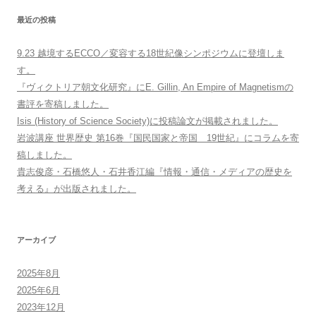
最近の投稿
9.23 越境するECCO／変容する18世紀像シンポジウムに登壇しま
す。
『ヴィクトリア朝文化研究』にE. Gillin, An Empire of Magnetismの
書評を寄稿しました。
Isis (History of Science Society)に投稿論文が掲載されました。
岩波講座 世界歴史 第16巻『国民国家と帝国 19世紀』にコラムを寄
稿しました。
貴志俊彦・石橋悠人・石井香江編『情報・通信・メディアの歴史を
考える』が出版されました。
アーカイブ
2025年8月
2025年6月
2023年12月