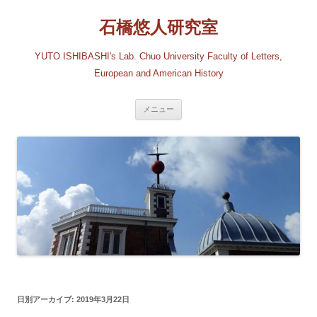
コ
ン
石橋悠人研究室
テ
ン
ツ
へ
YUTO ISHIBASHI's Lab. Chuo University Faculty of Letters,
ス
キ
European and American History
ッ
プ
メニュー
日別アーカイブ:
2019年3月22日