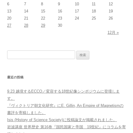
シ
6
7
8
9
10
11
12
ョ
13
14
15
16
17
18
19
20
21
22
23
24
25
26
ン
27
28
29
30
12月 »
検
索:
最近の投稿
9.23 越境するECCO／変容する18世紀像シンポジウムに登壇しま
す。
『ヴィクトリア朝文化研究』にE. Gillin, An Empire of Magnetismの
書評を寄稿しました。
Isis (History of Science Society)に投稿論文が掲載されました。
岩波講座 世界歴史 第16巻『国民国家と帝国 19世紀』にコラムを寄