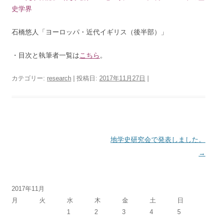
史学界
石橋悠人「ヨーロッパ・近代イギリス（後半部）」
・目次と執筆者一覧は
こちら
。
カテゴリー:
research
| 投稿日:
2017年11月27日
|
投
地学史研究会で発表しました。
稿
→
ナ
ビ
2017年11月
ゲ
月
火
水
木
金
土
日
ー
1
2
3
4
5