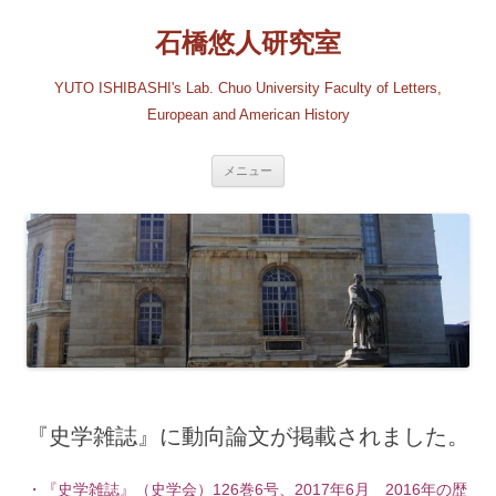
コ
ン
石橋悠人研究室
テ
ン
ツ
へ
YUTO ISHIBASHI's Lab. Chuo University Faculty of Letters,
ス
キ
European and American History
ッ
プ
メニュー
『史学雑誌』に動向論文が掲載されました。
・『史学雑誌』（史学会）126巻6号、2017年6月 2016年の歴